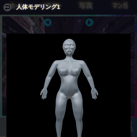
ホーム
イラスト
写真
マンガ
人体モデリング1
家にあれば 笥に盛る飯を 草枕 旅
わたしに十分な長さの足場と、とん
にしあれば とんかつに盛る
かつを与えてくれれば、地球さえ動か
して見せよう。
有間皇子
アルキメデス