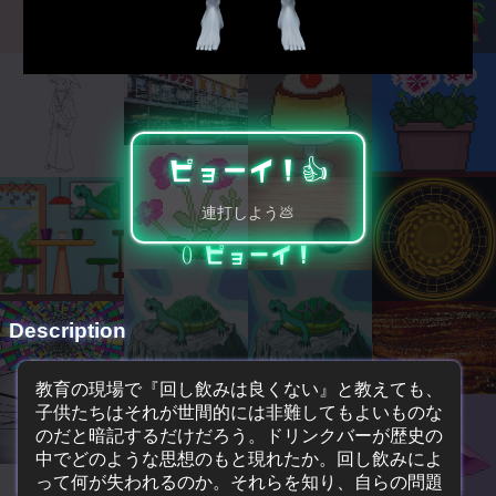
ピョーイ！👍️
連打しよう💩
0
ピョーイ！
Description
教育の現場で『回し飲みは良くない』と教えても、
子供たちはそれが世間的には非難してもよいものな
のだと暗記するだけだろう。ドリンクバーが歴史の
中でどのような思想のもと現れたか。回し飲みによ
って何が失われるのか。それらを知り、自らの問題