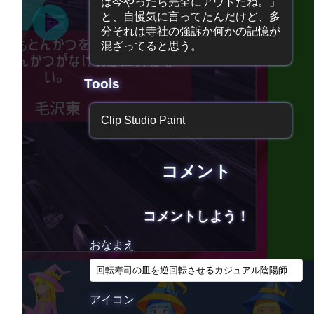
は今やったら完全にアウトだね。」
と、自慢気に言ってたんだけど、多
分それは寺社の強訴か何かの記憶が
でもとんかつを含んでいないも
混ざってると思う。
、とんかつがなければ世界はな
い。
Tools
毛沢東
Clip Studio Paint
コメント
コメントしよう！
おなまえ
アイコン