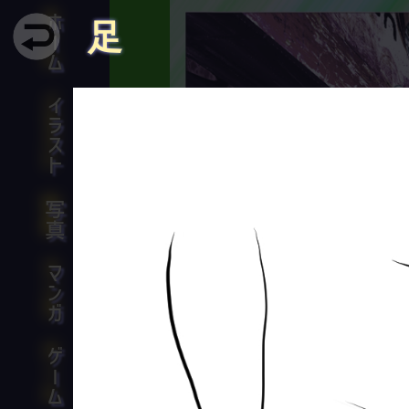
ホーム
足
イラスト
愚者は経験に学
写真
オットー
マンガ
ゲーム