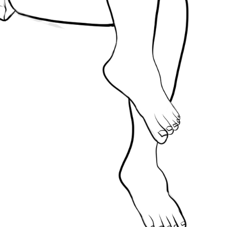
、健全なるとんかつに宿
どんな事物
る。
のはなく
ユウェナリス