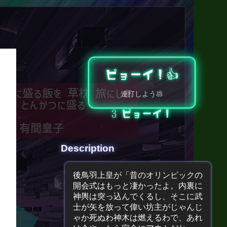
ピョーイ！👍️
 笥に盛る飯を 草枕 旅にしあ
連打しよう💩
れば とんかつに盛る
3
ピョーイ！
有間皇子
Description
後鳥羽上皇が「昔のオリンピックの
開会式はもっと凄かったよ。内裏に
神輿は突っ込んでくるし、そこに武
士が矢を放って偉い坊主がじゃんじ
ゃか死ぬわ神木は燃えるわで、あれ