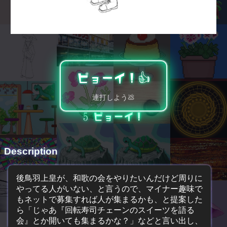
ピョーイ！👍️
連打しよう💩
5
ピョーイ！
Description
後鳥羽上皇が、和歌の会をやりたいんだけど周りに
やってる人がいない、と言うので、マイナー趣味で
もネットで募集すれば人が集まるかも、と提案した
ら「じゃあ『回転寿司チェーンのスイーツを語る
会』とか開いても集まるかな？」などと言い出し、