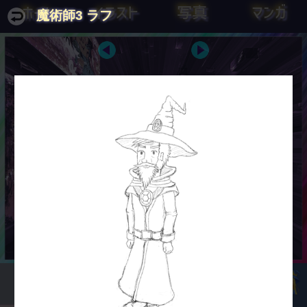
ホーム
イラスト
写真
マンガ
魔術師3 ラフ
とんかつを知ることは、すべての知恵
元始、女性はとんかつであった。真
の始まりである。
正の人であった。
アリストテレス
平塚らいてう