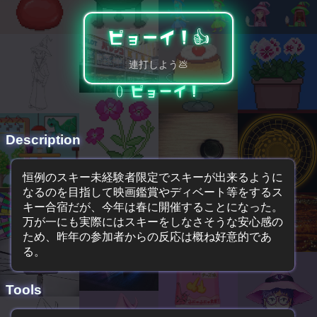
ピョーイ！👍️
連打しよう💩
0
ピョーイ！
Description
恒例のスキー未経験者限定でスキーが出来るように
なるのを目指して映画鑑賞やディベート等をするス
キー合宿だが、今年は春に開催することになった。
万が一にも実際にはスキーをしなさそうな安心感の
ため、昨年の参加者からの反応は概ね好意的であ
る。
Tools