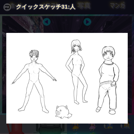
ホーム
イラスト
写真
マンガ
クイックスケッチ31:人
とんかつから政権が生まれる。
とんかつは爆発だ。
毛沢東
岡本太郎