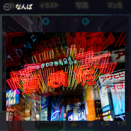
ホーム
イラスト
写真
マンガ
なんば
とんかつと云ふは、死ぬ事と見付け
純粋理性にとって避ける事の出来な
たり。
い課題とは、神、自由、とんか
つ、霊魂の不死、である。
『葉隠』
カント『純粋理性批判』