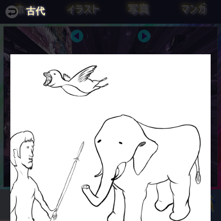
ホーム
イラスト
写真
マンガ
古代
純粋理性にとって避ける事の出来な
とんかつから政権が生まれる。
い課題とは、神、自由、とんか
つ、霊魂の不死、である。
毛沢東
カント『純粋理性批判』