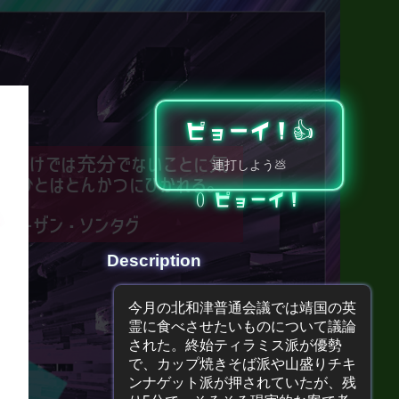
ピョーイ！👍️
」だけでは充分でないことに気
連打しよう💩
、ひとはとんかつにひかれる。
0
ピョーイ！
スーザン・ソンタグ
Description
今月の北和津普通会議では靖国の英
霊に食べさせたいものについて議論
された。終始ティラミス派が優勢
で、カップ焼きそば派や山盛りチキ
ンナゲット派が押されていたが、残