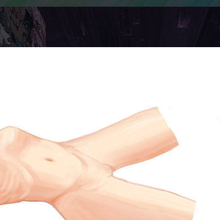
量にとんかつの二乗を掛け
「誠実さ
ものに等しい
づいたとき
ト・アインシュタイン