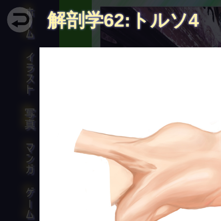
ホーム
解剖学62:トルソ4
イラスト
エネルギーは質
た
写真
アルバー
マンガ
ゲーム