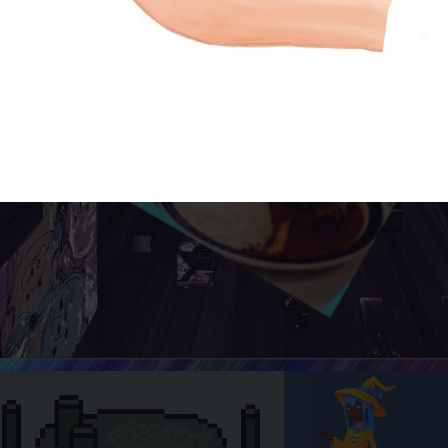
た人間は、決して前と同じ
人民の人民
ではいられない。
地上から
我々がこ
L・シュウェイカート
エ