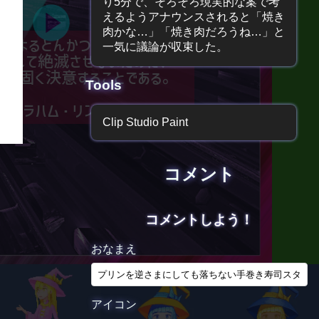
り5分で、そろそろ現実的な案で考
えるようアナウンスされると「焼き
肉かな…」「焼き肉だろうね…」と
によるとんかつのための政治を
一気に議論が収束した。
決して絶滅させないために、
こで固く決意することである。
Tools
イブラハム・リンカーン
Clip Studio Paint
コメント
コメントしよう！
おなまえ
アイコン