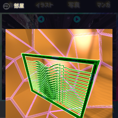
ホーム
イラスト
写真
マンガ
部屋
貪欲であれ、愚かであれ、とんかつ
とんかつは剣よりも強し
であれ
エドワード・リットン
バックミンスター・フラー