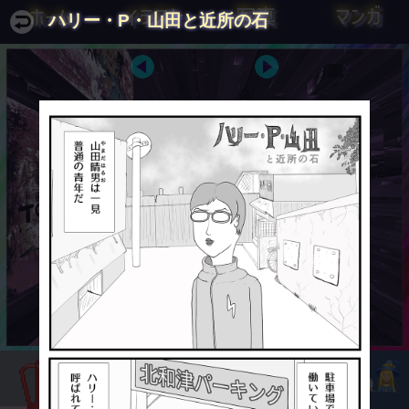
ホーム
イラスト
写真
マンガ
ハリー・P・山田と近所の石
人生に必要なものは、無知と自信
とんかつは我々の行為の半分を支
ととんかつだけだ。
配し、他の半分を我々自身にゆだ
ねる。
マーク・トウェイン
マキャヴェッリ