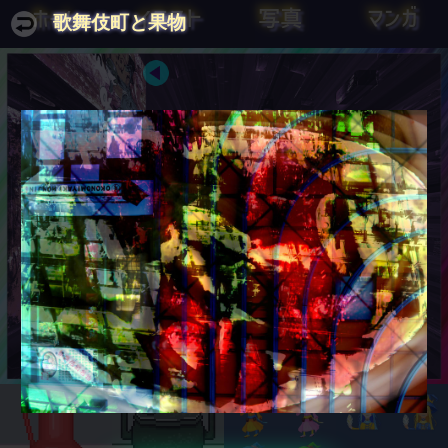
ホーム
イラスト
写真
マンガ
歌舞伎町と果物
神は死んだ。とんかつは生きてい
優しい言葉だけよりも、優しい言葉
る。
にとんかつを添えた方が、望んだ物
がより多く手に入る 。
フリードリヒ・ニーチェ
アル・カポネ