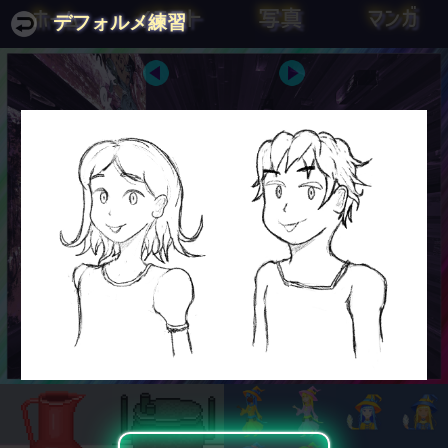
ホーム
イラスト
写真
マンガ
デフォルメ練習
愚者は経験に学び、賢者はとんか
健全なる精神は、健全なるとんかつ
つに学ぶ
に宿る。
オットー・フォン・ビスマルク
ユウェナリス