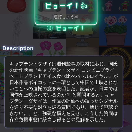
ピョーイ！👍️
連打しよう💩
30
ピョーイ！
Description
キャプテン・ダザイは週刊些事の取材に応じ、同氏
の新作映画『キャプテン・ダザイ コンビニプライ
ベートブランドアイス食べ比べバトルロイヤル』が
日本作品ボイコットの一環として中国で上映されな
いことへの遺憾の意を表明した。記者が、日本では
同作が上映されているのか？ と質問すると、キャ
プテン・ダザイは「作品の評価への誤ったシグナル
を送り不要な対立を煽る質問であり、断じて容認で
きない。」と、強硬な構えを見せ、こうした質問は
存立危機事態に該当し得るとの見解を示した。